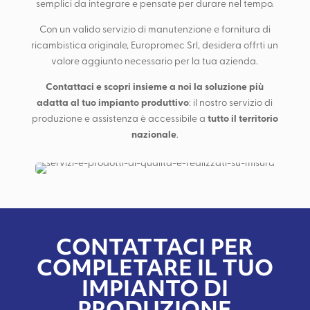
semplici da integrare e pensate per durare nel tempo.
Con un valido servizio di manutenzione e fornitura di
ricambistica originale, Europromec Srl, desidera offrti un
valore aggiunto necessario per la tua azienda.
Contattaci e scopri insieme a noi la soluzione più
adatta al tuo impianto produttivo
: il nostro servizio di
tutto il territorio
produzione e assistenza è accessibile a
nazionale
.
CONTATTACI PER
COMPLETARE IL TUO
IMPIANTO DI
PRODUZIONE