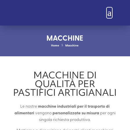
MACCHINE
Home
Macchine
5
MACCHINE DI
QUALITÀ PER
PASTIFICI ARTIGIANALI
macchine industriali per il trasporto di
Le nostre
alimentari
personalizzate su misura
vengono
per ogni
singola richiesta produttiva.