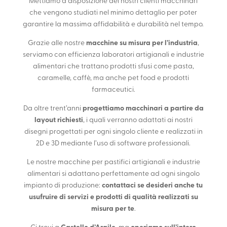
Mettiamo a disposizione dei nostri clienti macchinari
che vengono studiati nel minimo dettaglio per poter
garantire la massima affidabilità e durabilità nel tempo.
macchine su misura per l’industria
Grazie alle nostre
,
serviamo con efficienza laboratori artigianali e industrie
alimentari che trattano prodotti sfusi come pasta,
caramelle, caffè, ma anche pet food e prodotti
farmaceutici.
progettiamo macchinari a partire da
Da oltre trent’anni
layout richiesti
, i quali verranno adattati ai nostri
disegni progettati per ogni singolo cliente e realizzati in
2D e 3D mediante l’uso di software professionali.
Le nostre macchine per pastifici artigianali e industrie
alimentari si adattano perfettamente ad ogni singolo
contattaci se desideri anche tu
impianto di produzione:
usufruire di servizi e prodotti di qualità realizzati su
misura per te
.
Castello d’Argile
operiamo sull’intero
Ci trovi a
, ma