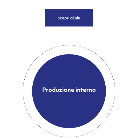
Scopri di più
Materiali da
costruzione di prima
Macchine su misura
Produzione interna
Tempistiche certe
scelta