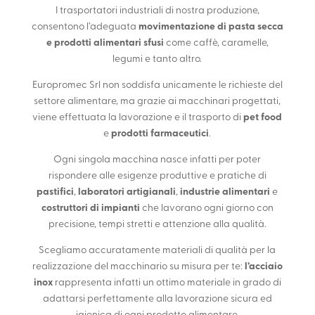
I trasportatori industriali di nostra produzione,
movimentazione di pasta secca
consentono l’adeguata
e prodotti alimentari sfusi
come caffè, caramelle,
legumi e tanto altro.
Europromec Srl non soddisfa unicamente le richieste del
settore alimentare, ma grazie ai macchinari progettati,
pet food
viene effettuata la lavorazione e il trasporto di
prodotti farmaceutici
e
.
Ogni singola macchina nasce infatti per poter
rispondere alle esigenze produttive e pratiche di
pastifici
laboratori artigianali
industrie alimentari
,
,
e
costruttori di impianti
che lavorano ogni giorno con
precisione, tempi stretti e attenzione alla qualità.
Scegliamo accuratamente materiali di qualità per la
l’acciaio
realizzazione del macchinario su misura per te:
inox
rappresenta infatti un ottimo materiale in grado di
adattarsi perfettamente alla lavorazione sicura ed
igienica di ogni prodotto alimentare.